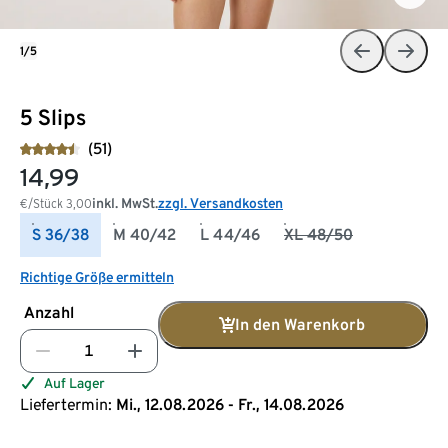
1/5
5 Slips
(51)
14,99
inkl. MwSt.
zzgl. Versandkosten
€/Stück
3,00
S 36/38
M 40/42
L 44/46
XL 48/50
Richtige Größe ermitteln
Anzahl
In den Warenkorb
Auf Lager
Liefertermin:
Mi., 12.08.2026 - Fr., 14.08.2026