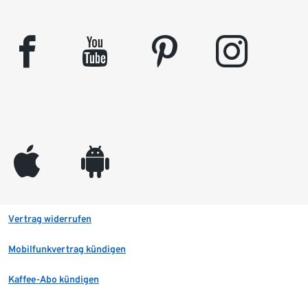
facebook
youtube
pinterest
instagram
appleinc
android
Vertrag widerrufen
Mobilfunkvertrag kündigen
Kaffee-Abo kündigen