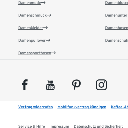
Damenmode
Damenbluse
Damenschmuck
Damenunter
Damenkleider
Damenhose
Damenpullover
Damenschuh
Damensporthosen
facebook
youtube
pinterest
instagram
Vertrag widerrufen
Mobilfunkvertrag kündigen
Kaffee-A
Service & Hilfe
Impressum
Datenschutz und Sicherheit