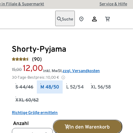
 in Filiale & Supermarkt
Service & Hilfe
Suche
Shorty-Pyjama
(90)
12,00
15,00
inkl. MwSt.
zzgl. Versandkosten
30-Tage-Bestpreis:
10,00
€
S 44/46
M 48/50
L 52/54
XL 56/58
XXL 60/62
Richtige Größe ermitteln
Anzahl
In den Warenkorb