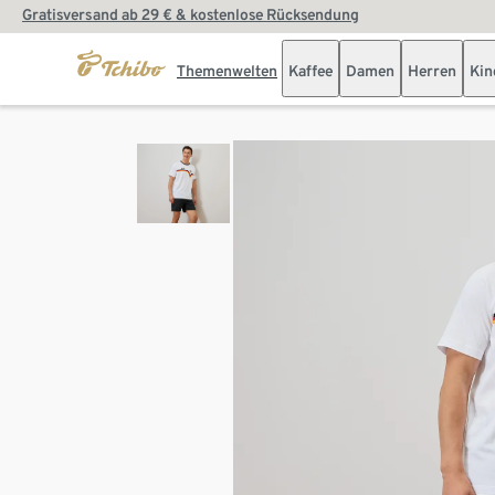
Gratisversand ab 29 € & kostenlose Rücksendung
Themenwelten
Kaffee
Damen
Herren
Kin