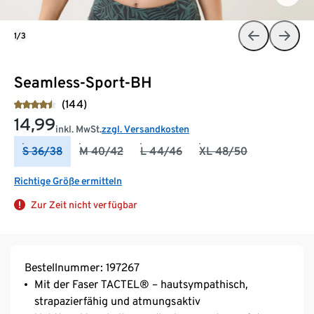
1/3
Seamless-Sport-BH
(144)
14,99
inkl. MwSt.
zzgl. Versandkosten
S 36/38
M 40/42
L 44/46
XL 48/50
Richtige Größe ermitteln
Zur Zeit nicht verfügbar
Bestellnummer: 197267
Mit der Faser TACTEL® – hautsympathisch,
strapazierfähig und atmungsaktiv