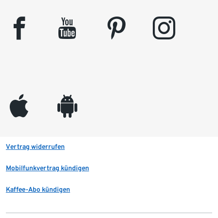
facebook
youtube
pinterest
instagram
appleinc
android
Vertrag widerrufen
Mobilfunkvertrag kündigen
Kaffee-Abo kündigen