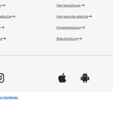
n
Herrenpullover
wäsche
Herrenunterwäsche
n
Kinderkleidung
e
Babykleidung
gram
appleinc
android
bo kündigen