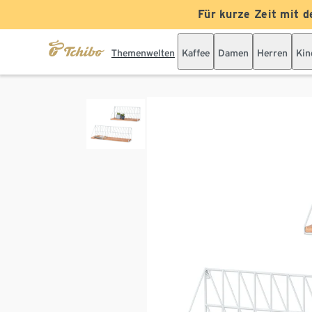
Für kurze Zeit mit d
Themenwelten
Kaffee
Damen
Herren
Kin