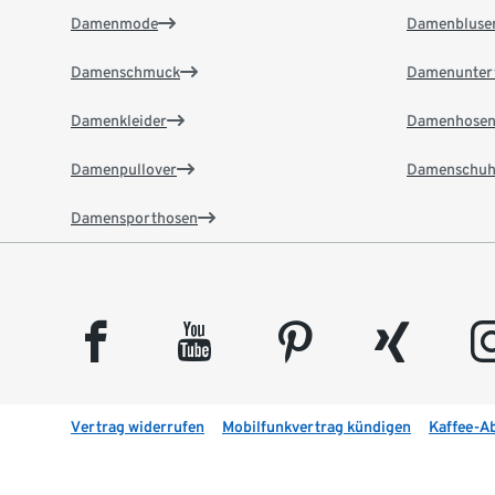
Damenmode
Damenbluse
Damenschmuck
Damenunter
Damenkleider
Damenhose
Damenpullover
Damenschuh
Damensporthosen
facebook
youtube
pinterest
xing
insta
Vertrag widerrufen
Mobilfunkvertrag kündigen
Kaffee-A