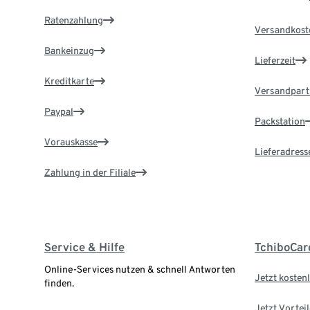
Ratenzahlung
Versandkost
Bankeinzug
Lieferzeit
Kreditkarte
Versandpart
Paypal
Packstation
Vorauskasse
Lieferadress
Zahlung in der Filiale
Service & Hilfe
TchiboCar
Online-Services nutzen & schnell Antworten
Jetzt kostenl
finden.
Jetzt Vortei