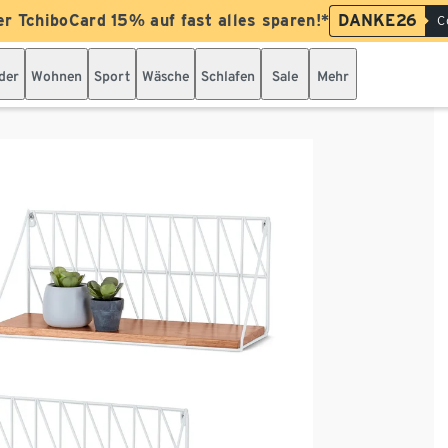
er TchiboCard 15% auf fast alles sparen!*
DANKE26
C
der
Wohnen
Sport
Wäsche
Schlafen
Sale
Mehr