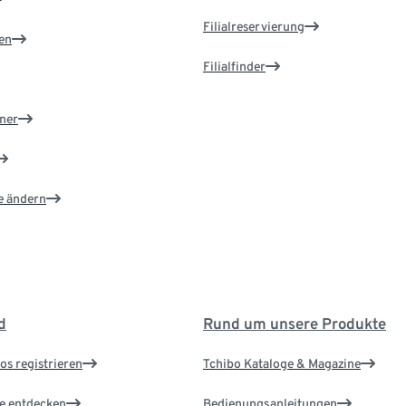
Filialreservierung
en
Filialfinder
ner
e ändern
d
Rund um unsere Produkte
os registrieren
Tchibo Kataloge & Magazine
le entdecken
Bedienungsanleitungen