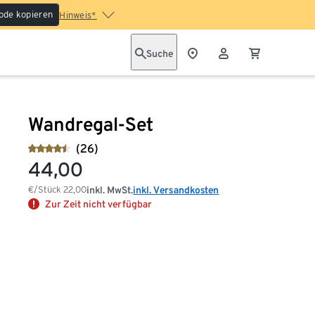
ode kopieren
Hinweis*
Suche
Wandregal-Set
(26)
44,00
€/Stück
22,00
inkl. MwSt.
inkl. Versandkosten
Zur Zeit nicht verfügbar