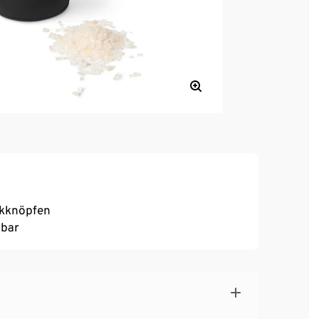
ckknöpfen
lbar