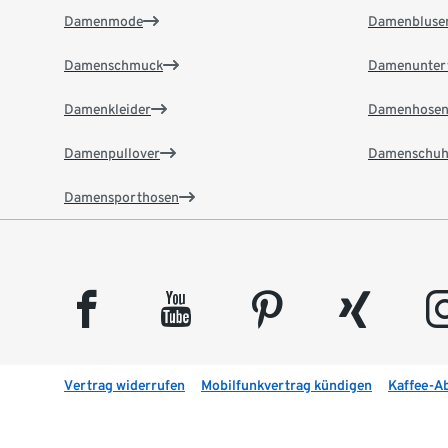
Damenmode
Damenbluse
Damenschmuck
Damenunter
Damenkleider
Damenhose
Damenpullover
Damenschuh
Damensporthosen
facebook
youtube
pinterest
xing
insta
Vertrag widerrufen
Mobilfunkvertrag kündigen
Kaffee-A