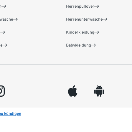
n
Herrenpullover
wäsche
Herrenunterwäsche
n
Kinderkleidung
e
Babykleidung
gram
appleinc
android
bo kündigen