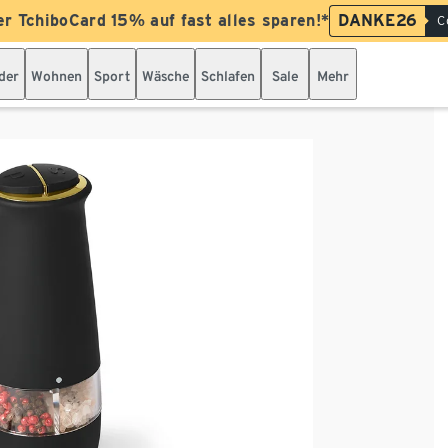
er TchiboCard 15% auf fast alles sparen!*
DANKE26
C
der
Wohnen
Sport
Wäsche
Schlafen
Sale
Mehr