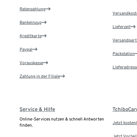
Ratenzahlung
Versandkost
Bankeinzug
Lieferzeit
Kreditkarte
Versandpart
Paypal
Packstation
Vorauskasse
Lieferadress
Zahlung in der Filiale
Service & Hilfe
TchiboCar
Online-Services nutzen & schnell Antworten
Jetzt kostenl
finden.
Jetzt Vortei