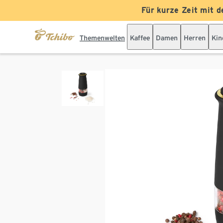
Für kurze Zeit mit d
Themenwelten
Kaffee
Damen
Herren
Kin