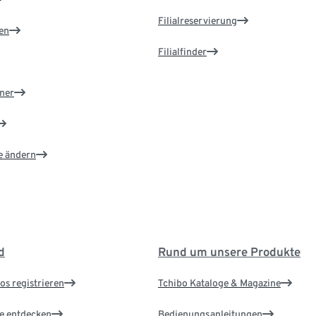
Filialreservierung
en
Filialfinder
ner
e ändern
d
Rund um unsere Produkte
os registrieren
Tchibo Kataloge & Magazine
le entdecken
Bedienungsanleitungen