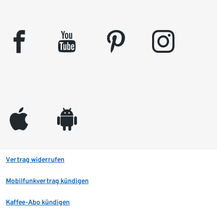
facebook
youtube
pinterest
instagram
appleinc
android
Vertrag widerrufen
Mobilfunkvertrag kündigen
Kaffee-Abo kündigen