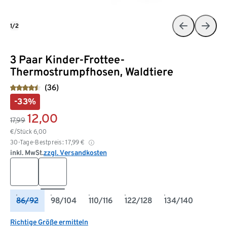
1/2
3 Paar Kinder-Frottee-
Thermostrumpfhosen, Waldtiere
(36)
-33%
12,00
17,99
€/Stück
6,00
30-Tage-Bestpreis:
17,99
€
inkl. MwSt.
zzgl. Versandkosten
86/92
98/104
110/116
122/128
134/140
Richtige Größe ermitteln