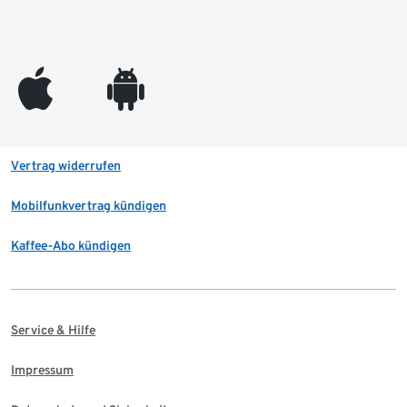
appleinc
android
Vertrag widerrufen
Mobilfunkvertrag kündigen
Kaffee-Abo kündigen
Service & Hilfe
Impressum