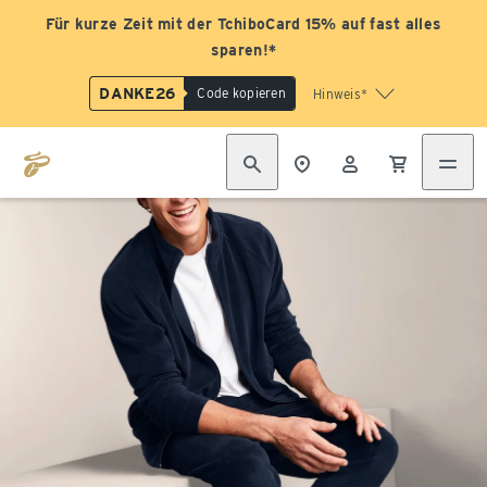
Für kurze Zeit mit der TchiboCard 15% auf fast alles
sparen!*
DANKE26
Code kopieren
Hinweis*