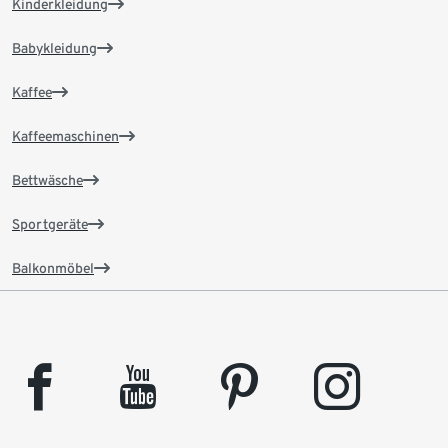
Kinderkleidung
Babykleidung
Kaffee
Kaffeemaschinen
Bettwäsche
Sportgeräte
Balkonmöbel
facebook
youtube
pinterest
instagram