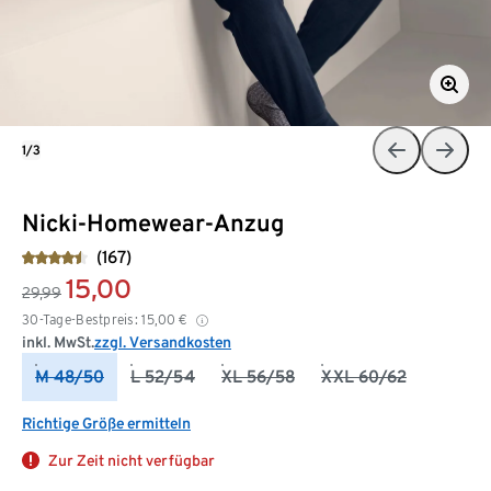
1/3
Nicki-Homewear-Anzug
(167)
15,00
29,99
30-Tage-Bestpreis:
15,00
€
inkl. MwSt.
zzgl. Versandkosten
M 48/50
L 52/54
XL 56/58
XXL 60/62
Richtige Größe ermitteln
Zur Zeit nicht verfügbar