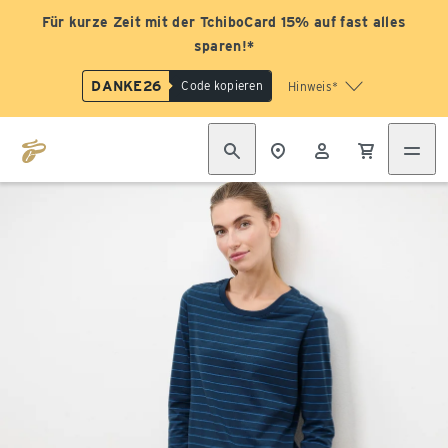
Für kurze Zeit mit der TchiboCard 15% auf fast alles
sparen!*
DANKE26
Code kopieren
Hinweis*