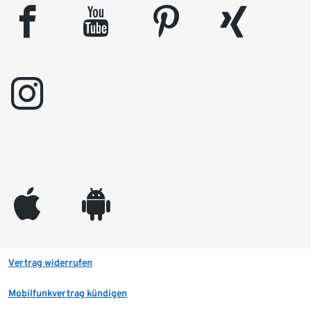
facebook
youtube
pinterest
xing
instagram
appleinc
android
Vertrag widerrufen
Mobilfunkvertrag kündigen