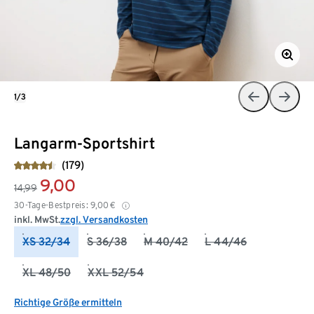
1/3
Langarm-Sportshirt
(179)
9,00
14,99
30-Tage-Bestpreis:
9,00
€
inkl. MwSt.
zzgl. Versandkosten
XS 32/34
S 36/38
M 40/42
L 44/46
XL 48/50
XXL 52/54
Richtige Größe ermitteln