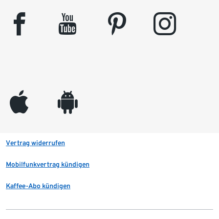
facebook
youtube
pinterest
instagram
appleinc
android
Vertrag widerrufen
Mobilfunkvertrag kündigen
Kaffee-Abo kündigen