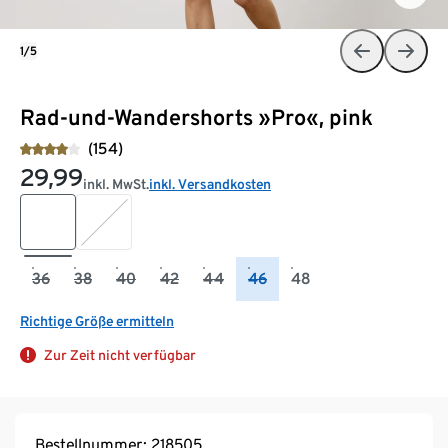
1/5
Rad-und-Wandershorts »Pro«, pink
(154)
29,99
inkl. MwSt.
inkl. Versandkosten
36
38
40
42
44
46
48
Richtige Größe ermitteln
Zur Zeit nicht verfügbar
Bestellnummer: 218505