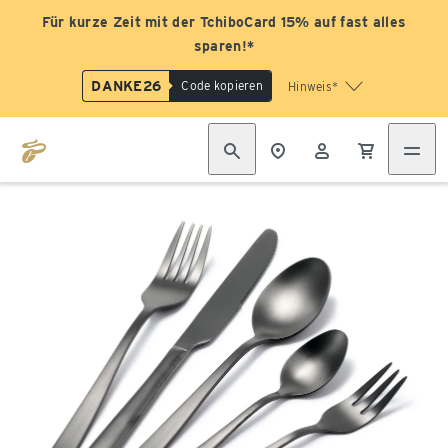
Für kurze Zeit mit der TchiboCard 15% auf fast alles
sparen!*
DANKE26
Code kopieren
Hinweis*