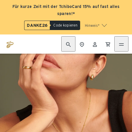
Für kurze Zeit mit der TchiboCard 15% auf fast alles
sparen!*
DANKE26
Code kopieren
Hinweis*