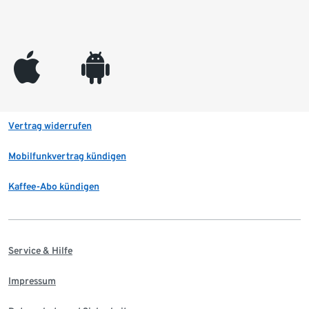
appleinc
android
Vertrag widerrufen
Mobilfunkvertrag kündigen
Kaffee-Abo kündigen
Service & Hilfe
Impressum