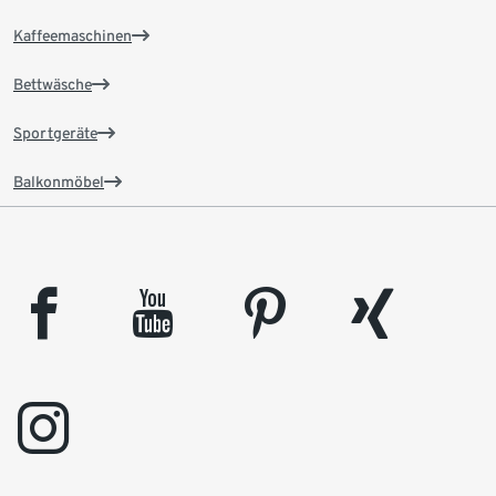
Kaffeemaschinen
Bettwäsche
Sportgeräte
Balkonmöbel
facebook
youtube
pinterest
xing
instagram