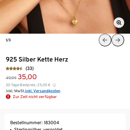
1/3
925 Silber Kette Herz
(33)
35,00
49,99
30-Tage-Bestpreis:
25,00
€
inkl. MwSt.
inkl. Versandkosten
Zur Zeit nicht verfügbar
Bestellnummer: 183004
Sterlingsilber, vergoldet