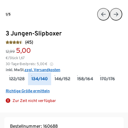
1/5
3 Jungen-Slipboxer
(45)
5,00
12,99
€/Stück
1,67
30-Tage-Bestpreis:
5,00
€
inkl. MwSt.
zzgl. Versandkosten
122/128
134/140
146/152
158/164
170/176
Richtige Größe ermitteln
Zur Zeit nicht verfügbar
Bestellnummer: 160688