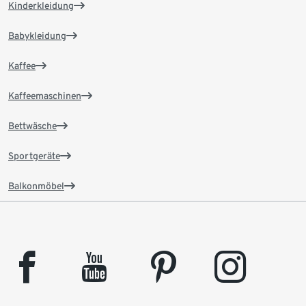
Kinderkleidung
Babykleidung
Kaffee
Kaffeemaschinen
Bettwäsche
Sportgeräte
Balkonmöbel
facebook
youtube
pinterest
instagram