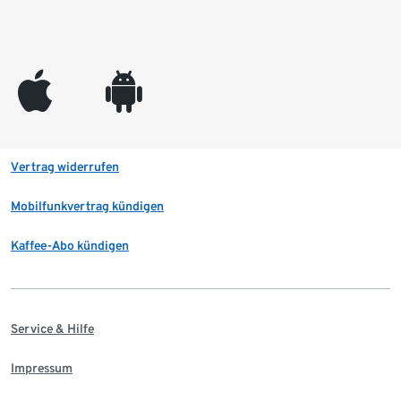
appleinc
android
Vertrag widerrufen
Mobilfunkvertrag kündigen
Kaffee-Abo kündigen
Service & Hilfe
Impressum