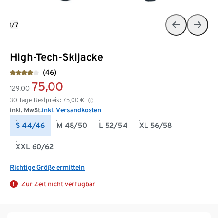
1/7
High-Tech-Skijacke
(46)
75,00
129,00
30-Tage-Bestpreis:
75,00
€
inkl. MwSt.
inkl. Versandkosten
S 44/46
M 48/50
L 52/54
XL 56/58
XXL 60/62
Richtige Größe ermitteln
Zur Zeit nicht verfügbar