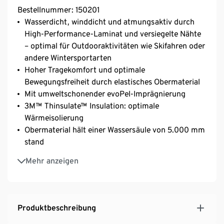
Bestellnummer: 150201
Wasserdicht, winddicht und atmungsaktiv durch
High-Performance-Laminat und versiegelte Nähte
– optimal für Outdooraktivitäten wie Skifahren oder
andere Wintersportarten
Hoher Tragekomfort und optimale
Bewegungsfreiheit durch elastisches Obermaterial
Mit umweltschonender evoPel-Imprägnierung
3M™ Thinsulate™ Insulation: optimale
Wärmeisolierung
Obermaterial hält einer Wassersäule von 5.000 mm
stand
Trikot-Einsatz im Kragen und im mittleren Rücken
Mehr anzeigen
Abnehmbare, weiten- und höhenverstellbare
Kapuze mit Kordelzug
Ärmelabschlüsse mit Klettverschlüssen zur
Weitenregulierung
Produktbeschreibung
2 Eingrifftaschen mit Trikotfutter und versiegeltem