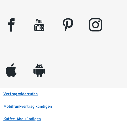
facebook
youtube
pinterest
instagram
appleinc
android
Vertrag widerrufen
Mobilfunkvertrag kündigen
Kaffee-Abo kündigen