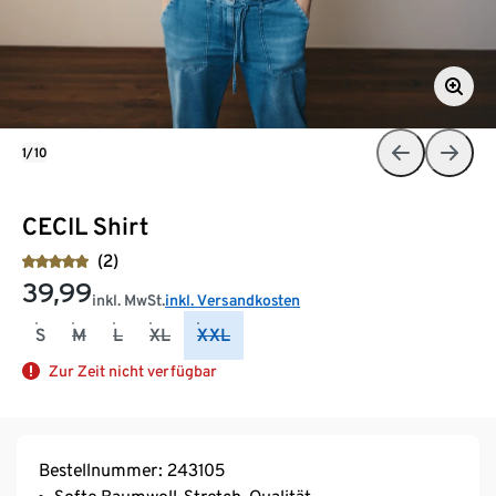
1/10
CECIL Shirt
(2)
39,99
inkl. MwSt.
inkl. Versandkosten
S
M
L
XL
XXL
Zur Zeit nicht verfügbar
Bestellnummer: 243105