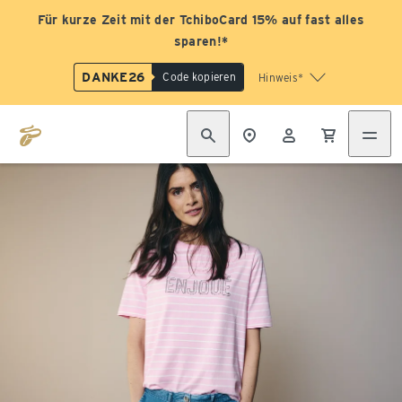
Für kurze Zeit mit der TchiboCard 15% auf fast alles
sparen!*
DANKE26
Code kopieren
Hinweis*