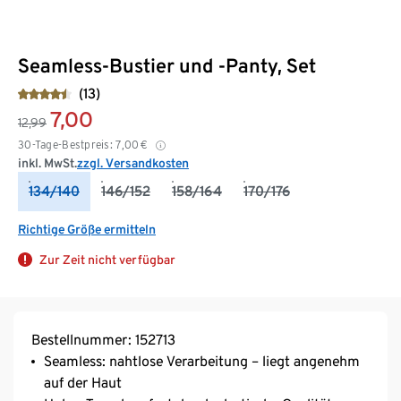
Seamless-Bustier und -Panty, Set
(13)
7,00
12,99
30-Tage-Bestpreis:
7,00
€
inkl. MwSt.
zzgl. Versandkosten
134/140
146/152
158/164
170/176
Richtige Größe ermitteln
Zur Zeit nicht verfügbar
Bestellnummer: 152713
Seamless: nahtlose Verarbeitung – liegt angenehm
auf der Haut