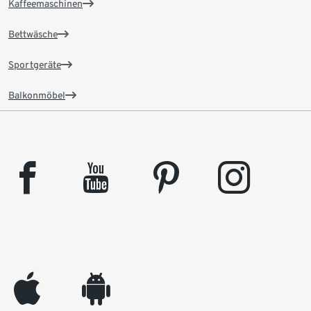
Kaffeemaschinen
Bettwäsche
Sportgeräte
Balkonmöbel
facebook
youtube
pinterest
instagram
appleinc
android