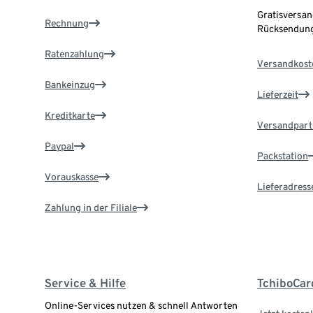
Gratisversan
Rechnung
Rücksendung
Ratenzahlung
Versandkost
Bankeinzug
Lieferzeit
Kreditkarte
Versandpart
Paypal
Packstation
Vorauskasse
Lieferadress
Zahlung in der Filiale
Service & Hilfe
TchiboCar
Online-Services nutzen & schnell Antworten