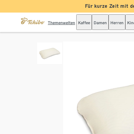
Für kurze Zeit mit d
Themenwelten
Kaffee
Damen
Herren
Kin