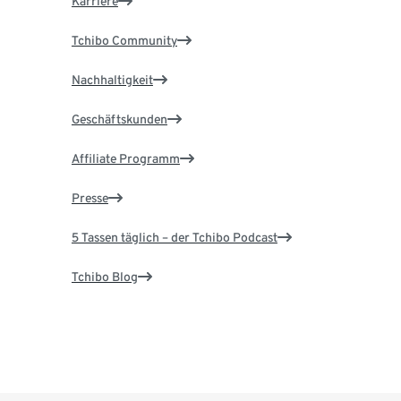
Karriere
Tchibo Community
Nachhaltigkeit
Geschäftskunden
Affiliate Programm
Presse
5 Tassen täglich – der Tchibo Podcast
Tchibo Blog