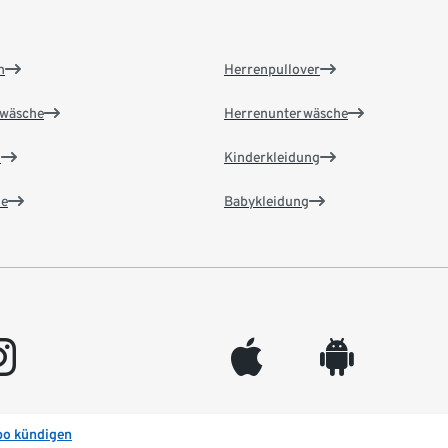
n
Herrenpullover
wäsche
Herrenunterwäsche
n
Kinderkleidung
e
Babykleidung
gram
appleinc
android
bo kündigen