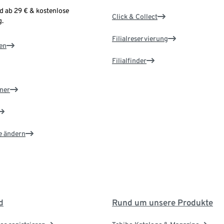
d ab 29 € & kostenlose
Click & Collect
.
Filialreservierung
en
Filialfinder
ner
e ändern
d
Rund um unsere Produkte