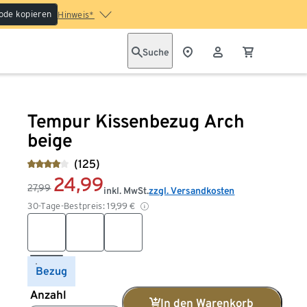
ode kopieren
Hinweis*
Suche
Tempur Kissenbezug Arch
beige
(125)
24,99
27,99
inkl. MwSt.
zzgl. Versandkosten
30-Tage-Bestpreis:
19,99
€
Bezug
Anzahl
In den Warenkorb