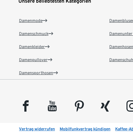
Unsere beliebtesten Kategorien
Damenmode
Damenbluse
Damenschmuck
Damenunter
Damenkleider
Damenhose
Damenpullover
Damenschuh
Damensporthosen
facebook
youtube
pinterest
xing
insta
Vertrag widerrufen
Mobilfunkvertrag kündigen
Kaffee-A