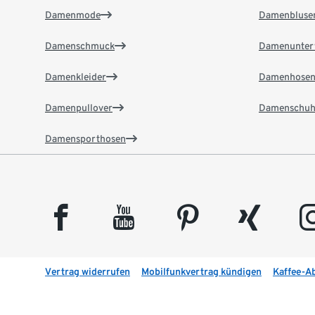
Damenmode
Damenbluse
Damenschmuck
Damenunter
Damenkleider
Damenhose
Damenpullover
Damenschuh
Damensporthosen
facebook
youtube
pinterest
xing
insta
Vertrag widerrufen
Mobilfunkvertrag kündigen
Kaffee-A