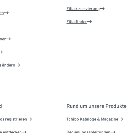
Filialreservierung
en
Filialfinder
ner
e ändern
d
Rund um unsere Produkte
os registrieren
Tchibo Kataloge & Magazine
le entdecken
Bedienungsanleitungen