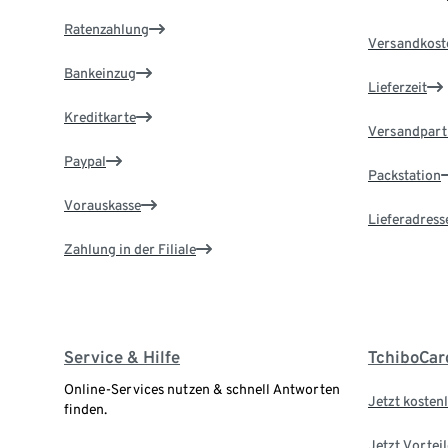
Ratenzahlung
Versandkost
Bankeinzug
Lieferzeit
Kreditkarte
Versandpart
Paypal
Packstation
Vorauskasse
Lieferadress
Zahlung in der Filiale
Service & Hilfe
TchiboCar
Online-Services nutzen & schnell Antworten
Jetzt kostenl
finden.
Jetzt Vortei