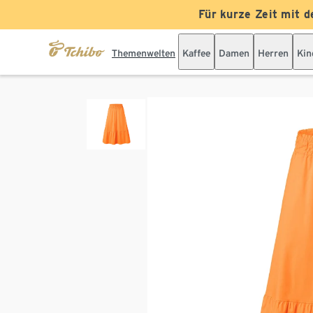
Für kurze Zeit mit d
Themenwelten
Kaffee
Damen
Herren
Kin