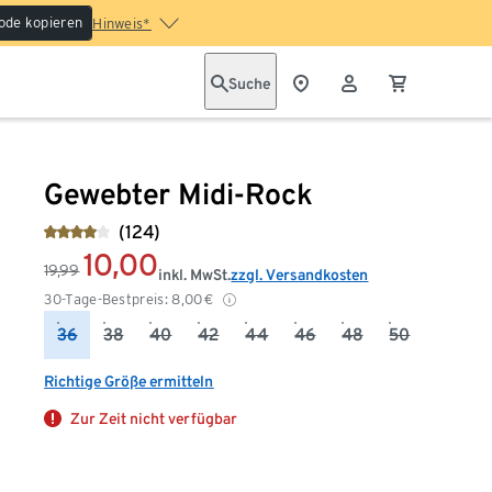
ode kopieren
Hinweis*
Suche
Gewebter Midi-Rock
(124)
10,00
19,99
inkl. MwSt.
zzgl. Versandkosten
30-Tage-Bestpreis:
8,00
€
36
38
40
42
44
46
48
50
Richtige Größe ermitteln
Zur Zeit nicht verfügbar