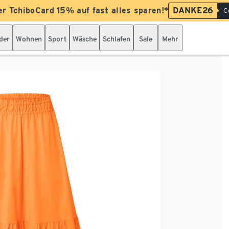
er TchiboCard 15% auf fast alles sparen!*
DANKE26
C
der
Wohnen
Sport
Wäsche
Schlafen
Sale
Mehr