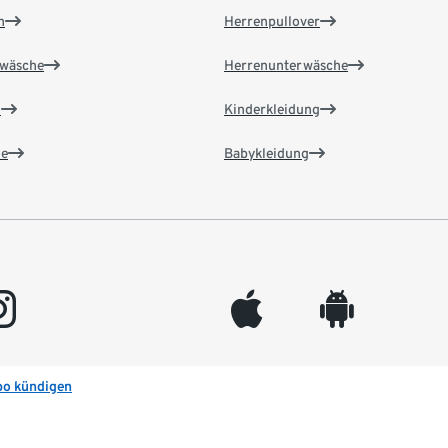
n
Herrenpullover
wäsche
Herrenunterwäsche
n
Kinderkleidung
e
Babykleidung
gram
appleinc
android
bo kündigen