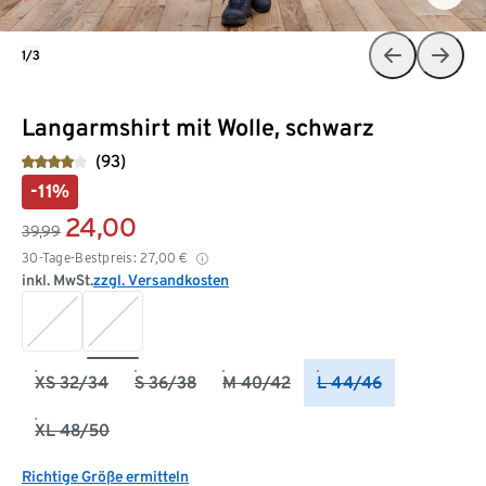
1/3
Langarmshirt mit Wolle, schwarz
(93)
-11%
24,00
39,99
30-Tage-Bestpreis:
27,00
€
inkl. MwSt.
zzgl. Versandkosten
XS 32/34
S 36/38
M 40/42
L 44/46
XL 48/50
Richtige Größe ermitteln