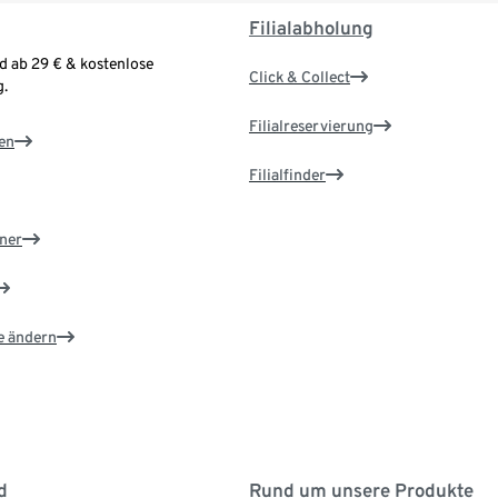
Filialabholung
d ab 29 € & kostenlose
Click & Collect
.
Filialreservierung
en
Filialfinder
ner
e ändern
d
Rund um unsere Produkte