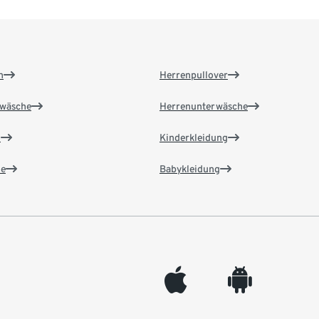
n
Herrenpullover
wäsche
Herrenunterwäsche
n
Kinderkleidung
e
Babykleidung
appleinc
android