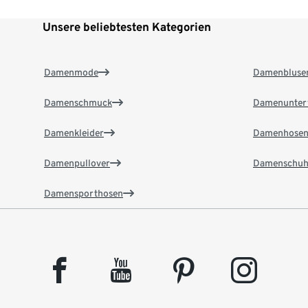
Unsere beliebtesten Kategorien
Damenmode
Damenbluse
Damenschmuck
Damenunter
Damenkleider
Damenhose
Damenpullover
Damenschuh
Damensporthosen
facebook
youtube
pinterest
instagram