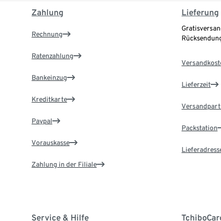
Zahlung
Lieferung
Gratisversan
Rechnung
Rücksendung
Ratenzahlung
Versandkost
Bankeinzug
Lieferzeit
Kreditkarte
Versandpart
Paypal
Packstation
Vorauskasse
Lieferadress
Zahlung in der Filiale
Service & Hilfe
TchiboCar