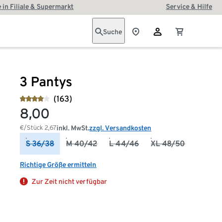
 in Filiale & Supermarkt
Service & Hilfe
Suche
3 Pantys
(163)
8,00
€/Stück
2,67
inkl. MwSt.
zzgl. Versandkosten
S 36/38
M 40/42
L 44/46
XL 48/50
Richtige Größe ermitteln
Zur Zeit nicht verfügbar