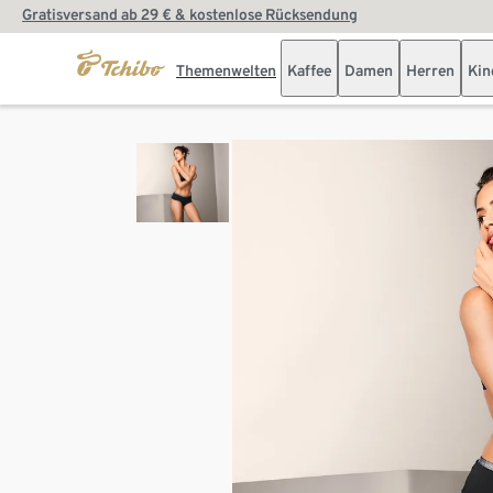
Gratisversand ab 29 € & kostenlose Rücksendung
Themenwelten
Kaffee
Damen
Herren
Kin