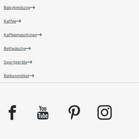
Babykleidung
Kaffee
Kaffeemaschinen
Bettwäsche
Sportgeräte
Balkonmöbel
facebook
youtube
pinterest
instagram