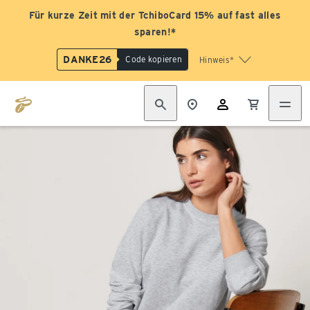
Für kurze Zeit mit der TchiboCard 15% auf fast alles
sparen!*
DANKE26
Code kopieren
Hinweis*