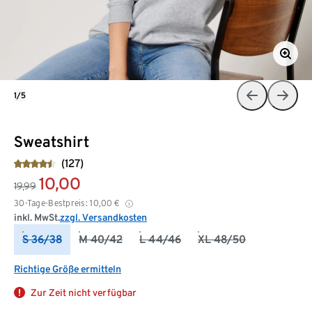
1/5
Sweatshirt
(127)
10,00
19,99
30-Tage-Bestpreis:
10,00
€
inkl. MwSt.
zzgl. Versandkosten
S 36/38
M 40/42
L 44/46
XL 48/50
Richtige Größe ermitteln
Zur Zeit nicht verfügbar