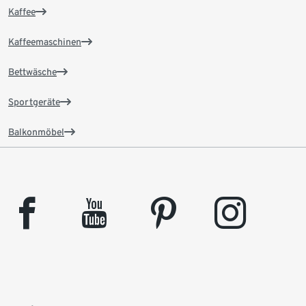
Kaffee
Kaffeemaschinen
Bettwäsche
Sportgeräte
Balkonmöbel
facebook
youtube
pinterest
instagram