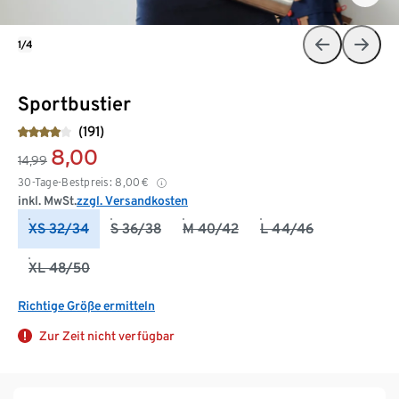
1/4
Sportbustier
(191)
8,00
14,99
30-Tage-Bestpreis:
8,00
€
inkl. MwSt.
zzgl. Versandkosten
XS 32/34
S 36/38
M 40/42
L 44/46
XL 48/50
Richtige Größe ermitteln
Zur Zeit nicht verfügbar