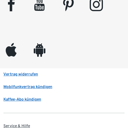
facebook
youtube
pinterest
instagram
appleinc
android
Vertrag widerrufen
Mobilfunkvertrag kündigen
Kaffee-Abo kündigen
Service & Hilfe