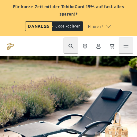
Für kurze Zeit mit der TchiboCard 15% auf fast alles
sparen!*
DANKE26
Code kopieren
Hinweis*