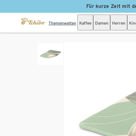
Für kurze Zeit mit d
Themenwelten
Kaffee
Damen
Herren
Kin