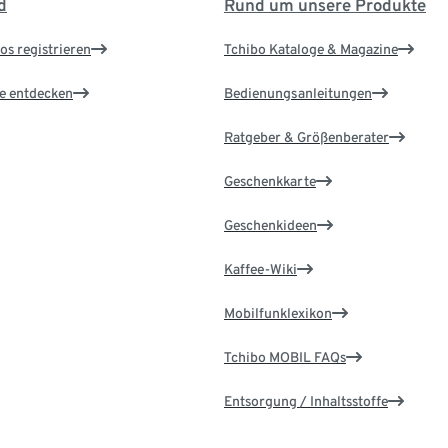
d
Rund um unsere Produkte
os registrieren
Tchibo Kataloge & Magazine
le entdecken
Bedienungsanleitungen
Ratgeber & Größenberater
Geschenkkarte
Geschenkideen
Kaffee-Wiki
Mobilfunklexikon
Tchibo MOBIL FAQs
Entsorgung / Inhaltsstoffe