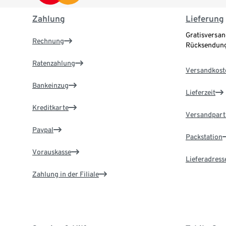
Zahlung
Lieferung
Gratisversan
Rechnung
Rücksendung
Ratenzahlung
Versandkost
Bankeinzug
Lieferzeit
Kreditkarte
Versandpart
Paypal
Packstation
Vorauskasse
Lieferadress
Zahlung in der Filiale