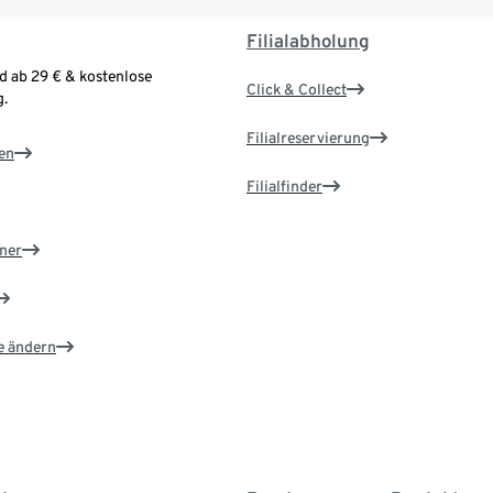
Filialabholung
d ab 29 € & kostenlose
Click & Collect
.
Filialreservierung
en
Filialfinder
ner
e ändern