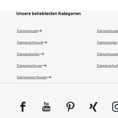
Unsere beliebtesten Kategorien
Damenmode
Damenbluse
Damenschmuck
Damenunter
Damenkleider
Damenhose
Damenpullover
Damenschuh
Damensporthosen
facebook
youtube
pinterest
xing
insta