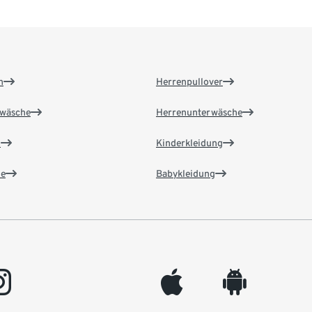
n
Herrenpullover
wäsche
Herrenunterwäsche
n
Kinderkleidung
e
Babykleidung
gram
appleinc
android