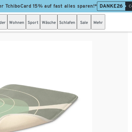
er TchiboCard 15% auf fast alles sparen!*
DANKE26
C
der
Wohnen
Sport
Wäsche
Schlafen
Sale
Mehr