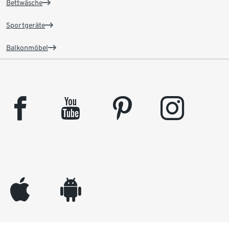
Bettwäsche
Sportgeräte
Balkonmöbel
facebook
youtube
pinterest
instagram
appleinc
android