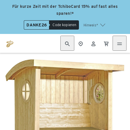
Für kurze Zeit mit der TchiboCard 15% auf fast alles
sparen!*
DANKE26
Code kopieren
Hinweis*