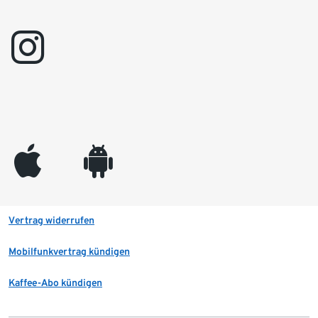
instagram
appleinc
android
Vertrag widerrufen
Mobilfunkvertrag kündigen
Kaffee-Abo kündigen