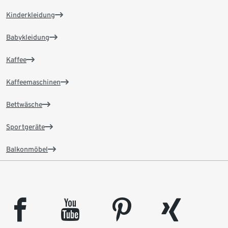
Kinderkleidung
Babykleidung
Kaffee
Kaffeemaschinen
Bettwäsche
Sportgeräte
Balkonmöbel
facebook
youtube
pinterest
xing