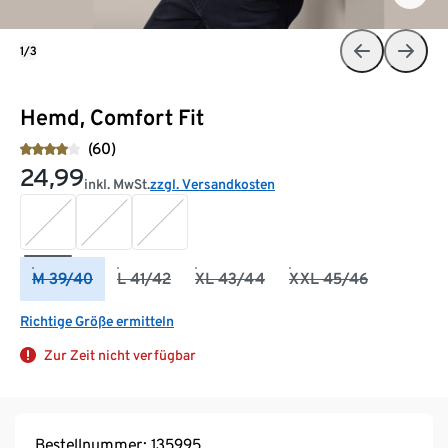
1/3
Hemd, Comfort Fit
(60)
24,99
inkl. MwSt.
zzgl. Versandkosten
M 39/40
L 41/42
XL 43/44
XXL 45/46
Richtige Größe ermitteln
Zur Zeit nicht verfügbar
Bestellnummer: 135995