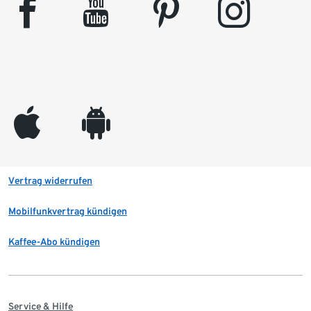
facebook
youtube
pinterest
instagram
appleinc
android
Vertrag widerrufen
Mobilfunkvertrag kündigen
Kaffee-Abo kündigen
Service & Hilfe