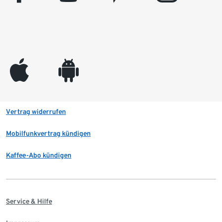
appleinc
android
Vertrag widerrufen
Mobilfunkvertrag kündigen
Kaffee-Abo kündigen
Service & Hilfe