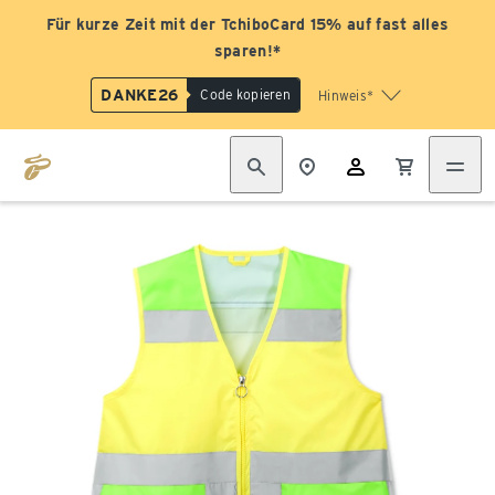
Für kurze Zeit mit der TchiboCard 15% auf fast alles
sparen!*
DANKE26
Code kopieren
Hinweis*