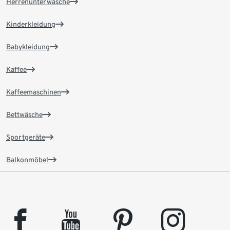
Herrenunterwäsche
Kinderkleidung
Babykleidung
Kaffee
Kaffeemaschinen
Bettwäsche
Sportgeräte
Balkonmöbel
facebook
youtube
pinterest
instagram