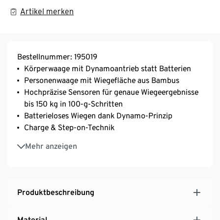
Artikel merken
Bestellnummer: 195019
Körperwaage mit Dynamoantrieb statt Batterien
Personenwaage mit Wiegefläche aus Bambus
Hochpräzise Sensoren für genaue Wiegeergebnisse
bis 150 kg in 100-g-Schritten
Batterieloses Wiegen dank Dynamo-Prinzip
Charge & Step-on-Technik
LC-Display
Mehr anzeigen
Gewichtseinheiten: kg und lb
Überlastungs- und Batteriestandanzeige,
Abschaltautomatik
Minimaler Kunststoffanteil, nur Wiegezellen und
Produktbeschreibung
Display in Kunststoff gefasst
Material