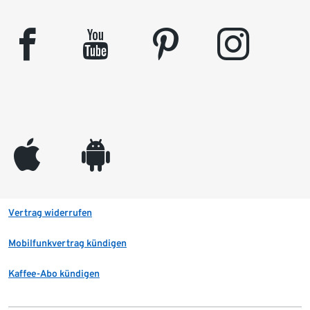
facebook
youtube
pinterest
instagram
appleinc
android
Vertrag widerrufen
Mobilfunkvertrag kündigen
Kaffee-Abo kündigen