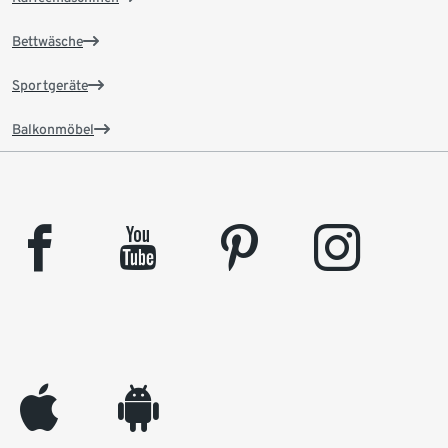
Bettwäsche
Sportgeräte
Balkonmöbel
facebook
youtube
pinterest
instagram
appleinc
android