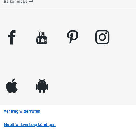
Balkonmöbel
facebook
youtube
pinterest
instagram
appleinc
android
Vertrag widerrufen
Mobilfunkvertrag kündigen