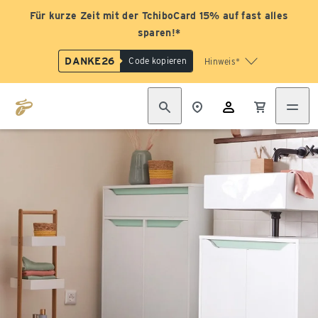
Für kurze Zeit mit der TchiboCard 15% auf fast alles
sparen!*
DANKE26
Code kopieren
Hinweis*