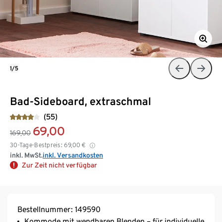
1/5
Bad-Sideboard, extraschmal
(55)
69,00
169,00
30-Tage-Bestpreis:
69,00
€
inkl. MwSt.
inkl. Versandkosten
Zur Zeit nicht verfügbar
Bestellnummer: 149590
Kommode mit wendbaren Blenden – für individuelle