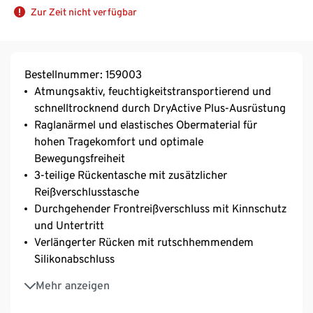
Zur Zeit nicht verfügbar
Bestellnummer: 159003
Atmungsaktiv, feuchtigkeitstransportierend und
schnelltrocknend durch DryActive Plus-Ausrüstung
Raglanärmel und elastisches Obermaterial für
hohen Tragekomfort und optimale
Bewegungsfreiheit
3-teilige Rückentasche mit zusätzlicher
Reißverschlusstasche
Durchgehender Frontreißverschluss mit Kinnschutz
und Untertritt
Verlängerter Rücken mit rutschhemmendem
Silikonabschluss
Breiter und enganliegender Armabschluss
Mehr anzeigen
Mit reflektierenden Elementen
Mit Elasthan: formbeständig, perfekter Sitz bei