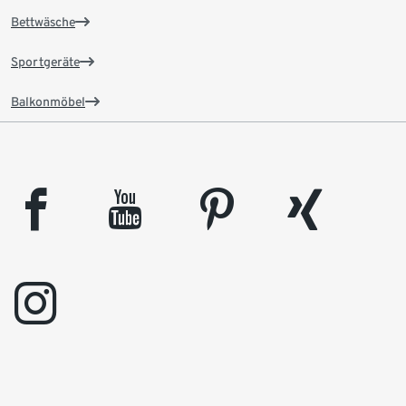
Bettwäsche
Sportgeräte
Balkonmöbel
facebook
youtube
pinterest
xing
instagram