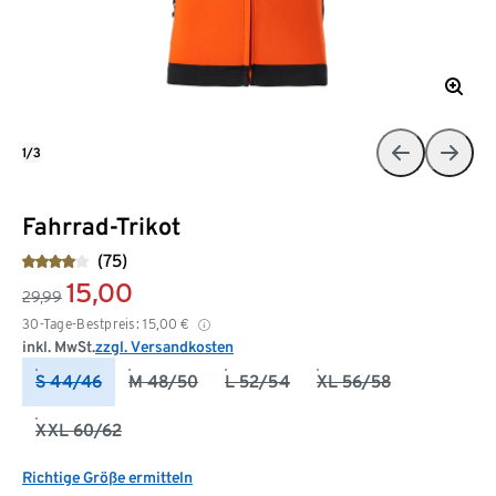
1/3
Fahrrad-Trikot
(75)
15,00
29,99
30-Tage-Bestpreis:
15,00
€
inkl. MwSt.
zzgl. Versandkosten
S 44/46
M 48/50
L 52/54
XL 56/58
XXL 60/62
Richtige Größe ermitteln