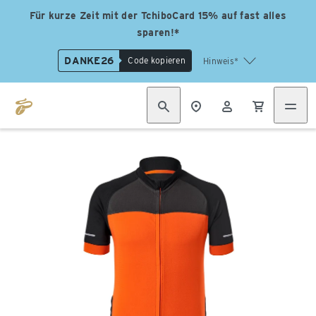
Für kurze Zeit mit der TchiboCard 15% auf fast alles
sparen!*
DANKE26
Code kopieren
Hinweis*