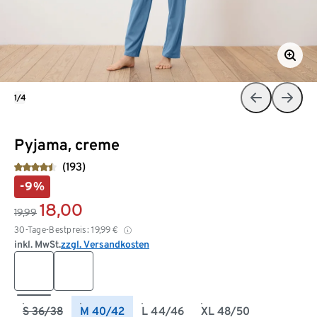
1/4
Pyjama, creme
(193)
-9%
18,00
19,99
30-Tage-Bestpreis:
19,99
€
inkl. MwSt.
zzgl. Versandkosten
S 36/38
M 40/42
L 44/46
XL 48/50