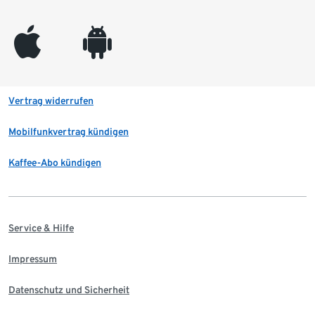
appleinc
android
Vertrag widerrufen
Mobilfunkvertrag kündigen
Kaffee-Abo kündigen
Service & Hilfe
Impressum
Datenschutz und Sicherheit