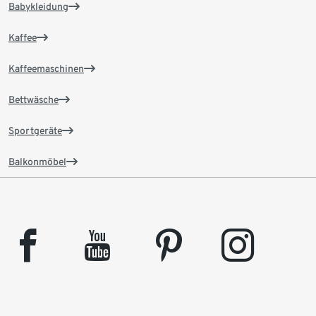
Babykleidung
Kaffee
Kaffeemaschinen
Bettwäsche
Sportgeräte
Balkonmöbel
facebook
youtube
pinterest
instagram