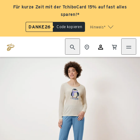
Für kurze Zeit mit der TchiboCard 15% auf fast alles
sparen!*
DANKE26
Code kopieren
Hinweis*