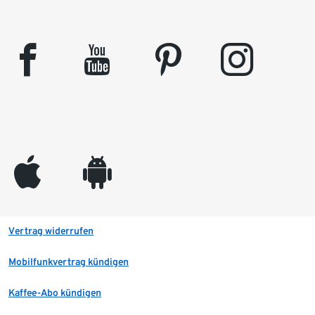
facebook
youtube
pinterest
instagram
appleinc
android
Vertrag widerrufen
Mobilfunkvertrag kündigen
Kaffee-Abo kündigen