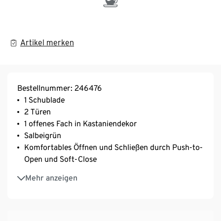
Artikel merken
Bestellnummer: 246476
1 Schublade
2 Türen
1 offenes Fach in Kastaniendekor
Salbeigrün
Komfortables Öffnen und Schließen durch Push-to-
Open und Soft-Close
Klares, minimalistisches Design
Mehr anzeigen
Hergestellt in Europa
Ein Element unserer »Hygge«-Möbel-Serie