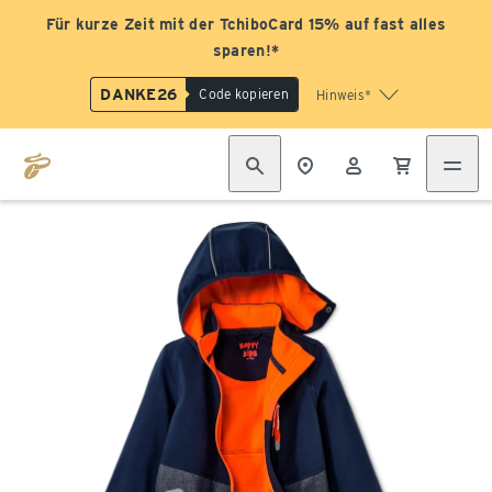
Für kurze Zeit mit der TchiboCard 15% auf fast alles
sparen!*
DANKE26
Code kopieren
Hinweis*