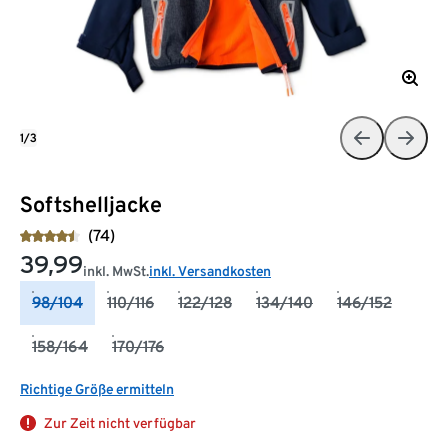
1/3
Softshelljacke
(74)
39,99
inkl. MwSt.
inkl. Versandkosten
98/104
110/116
122/128
134/140
146/152
158/164
170/176
Richtige Größe ermitteln
Zur Zeit nicht verfügbar