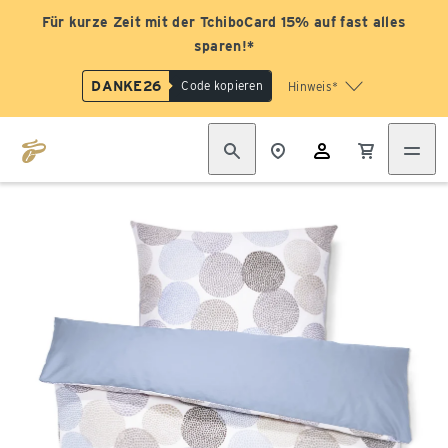
Für kurze Zeit mit der TchiboCard 15% auf fast alles
sparen!*
DANKE26
Code kopieren
Hinweis*