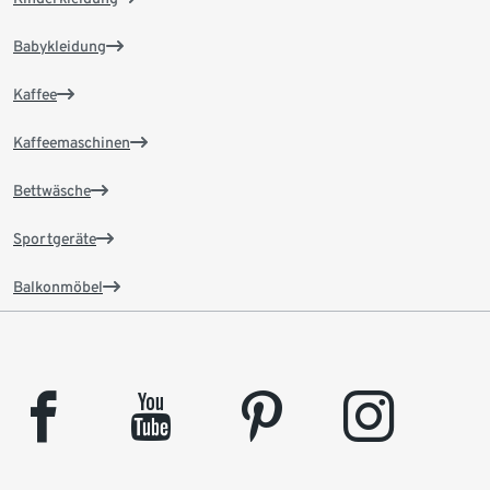
Babykleidung
Kaffee
Kaffeemaschinen
Bettwäsche
Sportgeräte
Balkonmöbel
facebook
youtube
pinterest
instagram