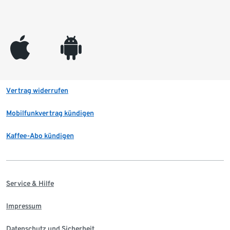
appleinc
android
Vertrag widerrufen
Mobilfunkvertrag kündigen
Kaffee-Abo kündigen
Service & Hilfe
Impressum
Datenschutz und Sicherheit