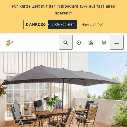
Für kurze Zeit mit der TchiboCard 15% auf fast alles
sparen!*
DANKE26
Code kopieren
Hinweis*