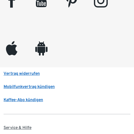
facebook
youtube
pinterest
instagram
appleinc
android
Vertrag widerrufen
Mobilfunkvertrag kündigen
Kaffee-Abo kündigen
Service & Hilfe