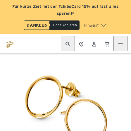
Für kurze Zeit mit der TchiboCard 15% auf fast alles
sparen!*
DANKE26
Code kopieren
Hinweis*