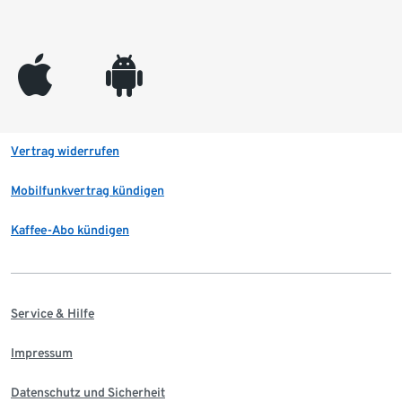
appleinc
android
Vertrag widerrufen
Mobilfunkvertrag kündigen
Kaffee-Abo kündigen
Service & Hilfe
Impressum
Datenschutz und Sicherheit