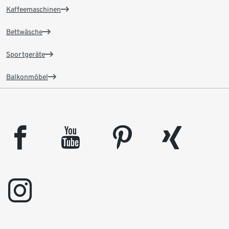
Kaffeemaschinen
Bettwäsche
Sportgeräte
Balkonmöbel
facebook
youtube
pinterest
xing
instagram