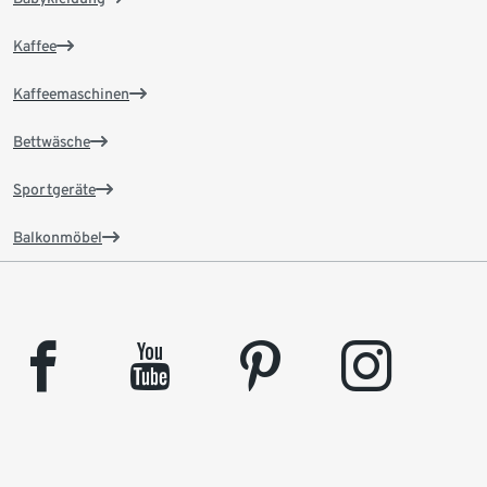
Kaffee
Kaffeemaschinen
Bettwäsche
Sportgeräte
Balkonmöbel
facebook
youtube
pinterest
instagram