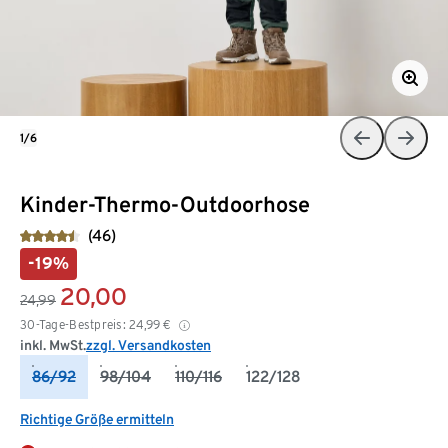
1/6
Kinder-Thermo-Outdoorhose
(46)
-19%
20,00
24,99
30-Tage-Bestpreis:
24,99
€
inkl. MwSt.
zzgl. Versandkosten
86/92
98/104
110/116
122/128
Richtige Größe ermitteln