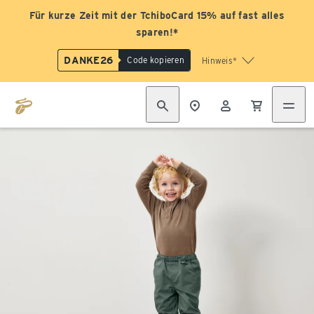
Für kurze Zeit mit der TchiboCard 15% auf fast alles
sparen!*
DANKE26
Code kopieren
Hinweis*