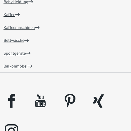
Babykleidung
Kaffee
Kaffeemaschinen
Bettwäsche
Sportgeräte
Balkonmöbel
facebook
youtube
pinterest
xing