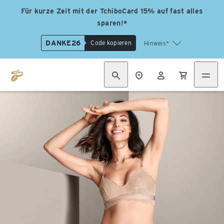
Für kurze Zeit mit der TchiboCard 15% auf fast alles
sparen!*
DANKE26
Code kopieren
Hinweis*