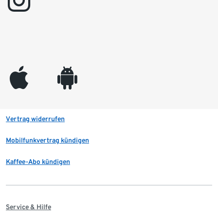
instagram
appleinc
android
Vertrag widerrufen
Mobilfunkvertrag kündigen
Kaffee-Abo kündigen
Service & Hilfe