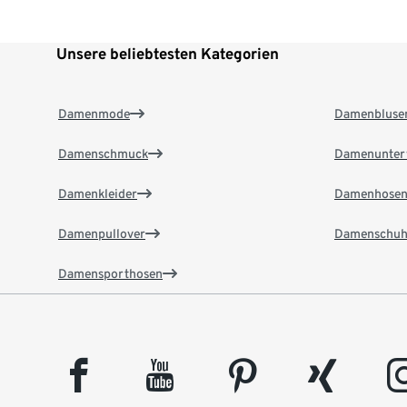
Unsere beliebtesten Kategorien
Damenmode
Damenbluse
Damenschmuck
Damenunter
Damenkleider
Damenhose
Damenpullover
Damenschuh
Damensporthosen
facebook
youtube
pinterest
xing
insta