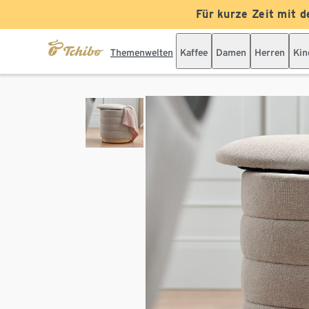
Für kurze Zeit mit d
Themenwelten
Kaffee
Damen
Herren
Kin