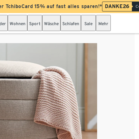
er TchiboCard 15% auf fast alles sparen!*
DANKE26
C
der
Wohnen
Sport
Wäsche
Schlafen
Sale
Mehr