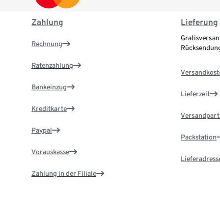
Zahlung
Lieferung
Gratisversan
Rechnung
Rücksendung
Ratenzahlung
Versandkost
Bankeinzug
Lieferzeit
Kreditkarte
Versandpart
Paypal
Packstation
Vorauskasse
Lieferadress
Zahlung in der Filiale