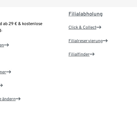
Filialabholung
d ab 29 € & kostenlose
Click & Collect
.
Filialreservierung
en
Filialfinder
ner
e ändern