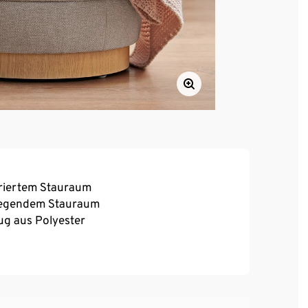
egriertem Stauraum
liegendem Stauraum
ug aus Polyester