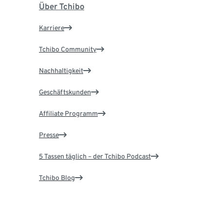
Über Tchibo
Karriere
Tchibo Community
Nachhaltigkeit
Geschäftskunden
Affiliate Programm
Presse
5 Tassen täglich – der Tchibo Podcast
Tchibo Blog