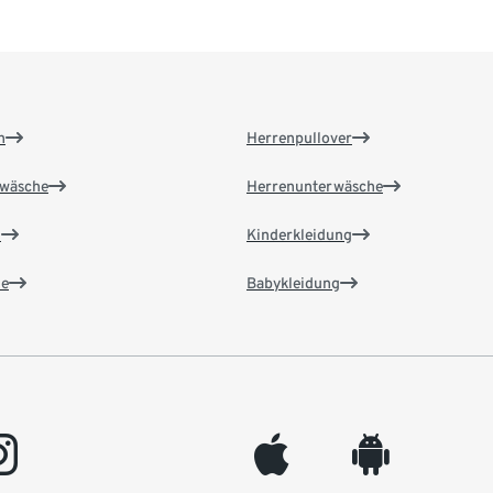
n
Herrenpullover
wäsche
Herrenunterwäsche
n
Kinderkleidung
e
Babykleidung
gram
appleinc
android