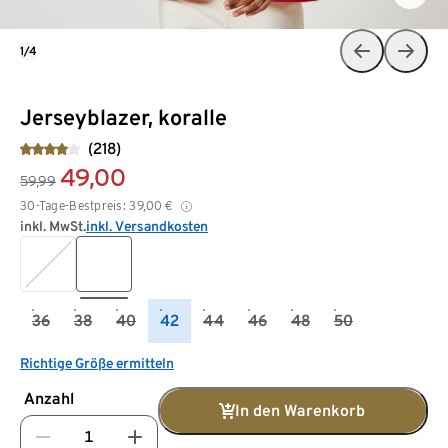
1/4
Jerseyblazer, koralle
(218)
49,00
59,99
30-Tage-Bestpreis:
39,00
€
inkl. MwSt.
inkl. Versandkosten
36
38
40
42
44
46
48
50
Richtige Größe ermitteln
Anzahl
In den Warenkorb