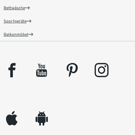
Bettwäsche
Sportgeräte
Balkonmöbel
facebook
youtube
pinterest
instagram
appleinc
android