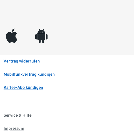
appleinc
android
Vertrag widerrufen
Mobilfunkvertrag kündigen
Kaffee-Abo kündigen
Service & Hilfe
Impressum