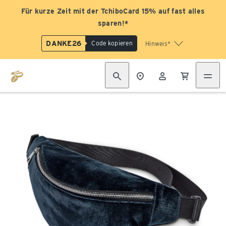
Für kurze Zeit mit der TchiboCard 15% auf fast alles
sparen!*
DANKE26
Code kopieren
Hinweis*