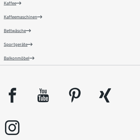
Kaffee
Kaffeemaschinen
Bettwäsche
Sportgeräte
Balkonmöbel
facebook
youtube
pinterest
xing
instagram