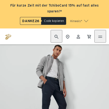
Für kurze Zeit mit der TchiboCard 15% auf fast alles
sparen!*
DANKE26
Code kopieren
Hinweis*