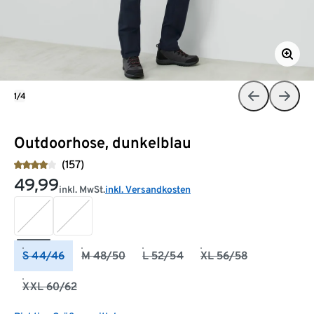
1/4
Outdoorhose, dunkelblau
(157)
49,99
inkl. MwSt.
inkl. Versandkosten
S 44/46
M 48/50
L 52/54
XL 56/58
XXL 60/62