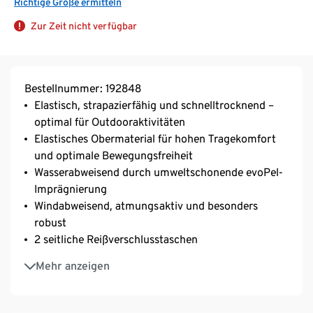
Richtige Größe ermitteln
Zur Zeit nicht verfügbar
Bestellnummer: 192848
Elastisch, strapazierfähig und schnelltrocknend –
optimal für Outdooraktivitäten
Elastisches Obermaterial für hohen Tragekomfort
und optimale Bewegungsfreiheit
Wasserabweisend durch umweltschonende evoPel-
Imprägnierung
Windabweisend, atmungsaktiv und besonders
robust
2 seitliche Reißverschlusstaschen
Reißverschlusstasche am Bein
Mehr anzeigen
Elastischer Bund mit Gürtel für eine optimale
Passform
Powermesh-Einsatz am Beinabschluss – durch