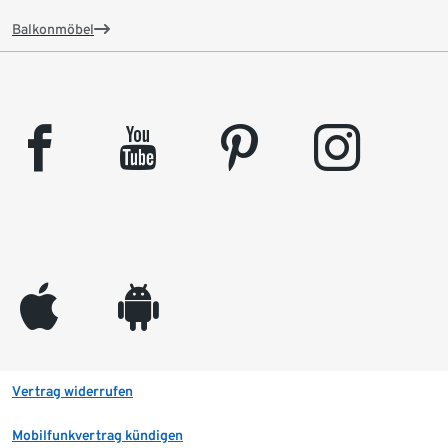
Balkonmöbel
facebook
youtube
pinterest
instagram
appleinc
android
Vertrag widerrufen
Mobilfunkvertrag kündigen