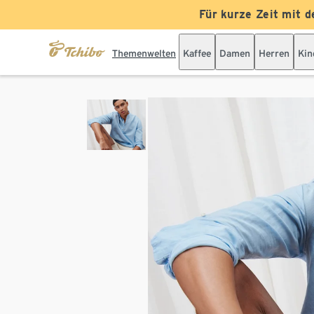
Für kurze Zeit mit d
Themenwelten
Kaffee
Damen
Herren
Kin