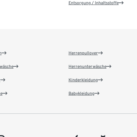
Entsorgung / Inhaltsstoffe
n
Herrenpullover
wäsche
Herrenunterwäsche
n
Kinderkleidung
e
Babykleidung