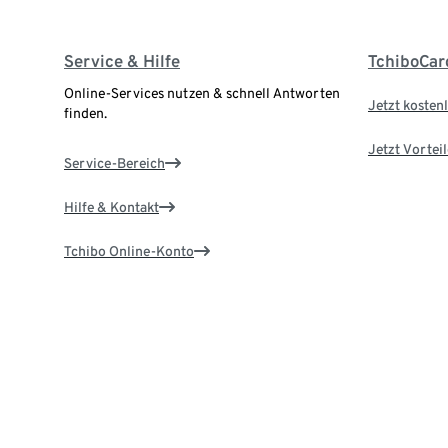
Service & Hilfe
TchiboCar
Online-Services nutzen & schnell Antworten
Jetzt kostenl
finden.
Jetzt Vortei
Service-Bereich
Hilfe & Kontakt
Tchibo Online-Konto