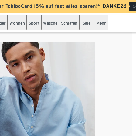
er TchiboCard 15% auf fast alles sparen!*
DANKE26
C
der
Wohnen
Sport
Wäsche
Schlafen
Sale
Mehr