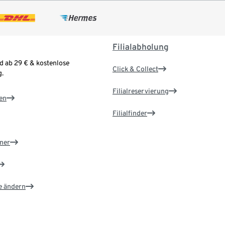
Filialabholung
d ab 29 € & kostenlose
Click & Collect
.
Filialreservierung
en
Filialfinder
ner
e ändern