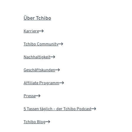
Über Tchibo
Karriere
Tchibo Community
Nachhaltigkeit
Geschäftskunden
Affiliate Programm
Presse
5 Tassen täglich – der Tchibo Podcast
Tchibo Blog