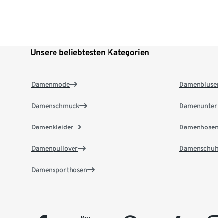
Unsere beliebtesten Kategorien
Damenmode
Damenbluse
Damenschmuck
Damenunter
Damenkleider
Damenhose
Damenpullover
Damenschuh
Damensporthosen