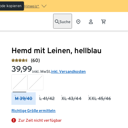
ode kopieren
Hinweis*
Suche
Hemd mit Leinen, hellblau
(60)
39,99
inkl. MwSt.
inkl. Versandkosten
M 39/40
L 41/42
XL 43/44
XXL 45/46
Richtige Größe ermitteln
Zur Zeit nicht verfügbar