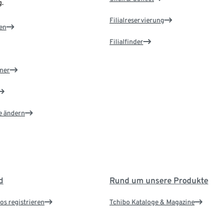
.
Filialreservierung
en
Filialfinder
ner
e ändern
d
Rund um unsere Produkte
os registrieren
Tchibo Kataloge & Magazine