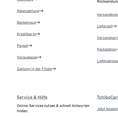
Rücksendung
Ratenzahlung
Versandkost
Bankeinzug
Lieferzeit
Kreditkarte
Versandpart
Paypal
Packstation
Vorauskasse
Lieferadress
Zahlung in der Filiale
Service & Hilfe
TchiboCar
Online-Services nutzen & schnell Antworten
Jetzt kostenl
finden.