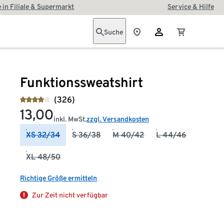
 in Filiale & Supermarkt
Service & Hilfe
Suche
Funktionssweatshirt
(326)
13,00
inkl. MwSt.
zzgl. Versandkosten
XS 32/34
S 36/38
M 40/42
L 44/46
XL 48/50
Richtige Größe ermitteln
Zur Zeit nicht verfügbar