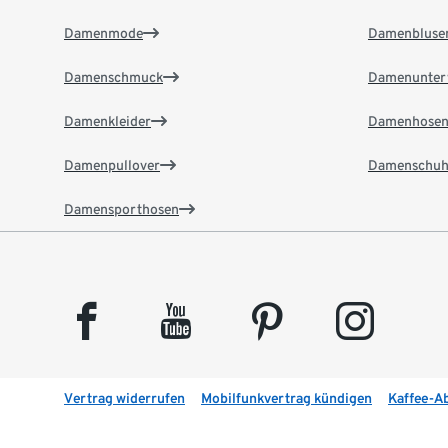
Damenmode
Damenbluse
Damenschmuck
Damenunter
Damenkleider
Damenhose
Damenpullover
Damenschuh
Damensporthosen
facebook
youtube
pinterest
instagram
Vertrag widerrufen
Mobilfunkvertrag kündigen
Kaffee-A