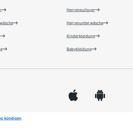
n
Herrenpullover
wäsche
Herrenunterwäsche
n
Kinderkleidung
e
Babykleidung
appleinc
android
bo kündigen