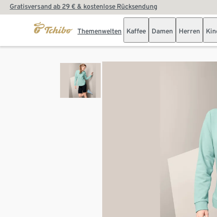
Gratisversand ab 29 € & kostenlose Rücksendung
Themenwelten
Kaffee
Damen
Herren
Kin