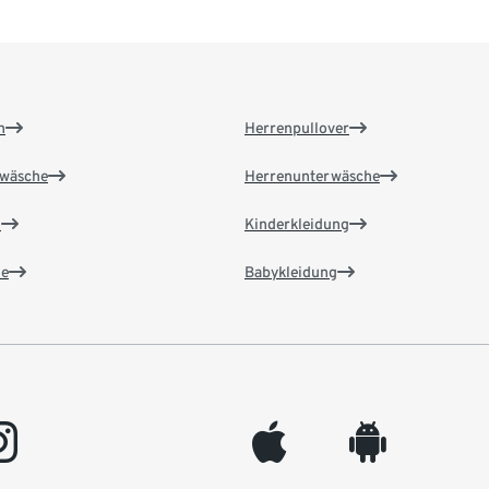
n
Herrenpullover
wäsche
Herrenunterwäsche
n
Kinderkleidung
e
Babykleidung
gram
appleinc
android