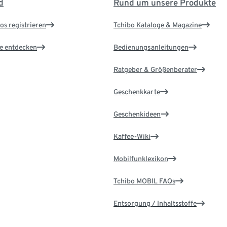
d
Rund um unsere Produkte
os registrieren
Tchibo Kataloge & Magazine
le entdecken
Bedienungsanleitungen
Ratgeber & Größenberater
Geschenkkarte
Geschenkideen
Kaffee-Wiki
Mobilfunklexikon
Tchibo MOBIL FAQs
Entsorgung / Inhaltsstoffe