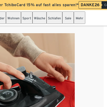
er TchiboCard 15% auf fast alles sparen!*
DANKE26
C
der
Wohnen
Sport
Wäsche
Schlafen
Sale
Mehr