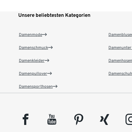
Unsere beliebtesten Kategorien
Damenmode
Damenbluse
Damenschmuck
Damenunter
Damenkleider
Damenhose
Damenpullover
Damenschuh
Damensporthosen
facebook
youtube
pinterest
xing
insta