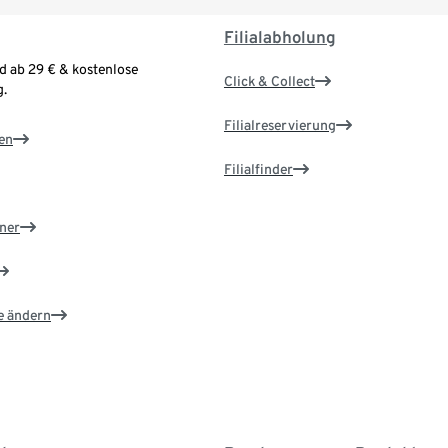
Filialabholung
d ab 29 € & kostenlose
Click & Collect
.
Filialreservierung
en
Filialfinder
ner
e ändern