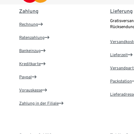
Zahlung
Lieferung
Gratisversan
Rechnung
Rücksendung
Ratenzahlung
Versandkost
Bankeinzug
Lieferzeit
Kreditkarte
Versandpart
Paypal
Packstation
Vorauskasse
Lieferadress
Zahlung in der Filiale