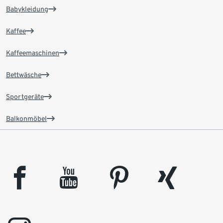
Babykleidung
Kaffee
Kaffeemaschinen
Bettwäsche
Sportgeräte
Balkonmöbel
facebook
youtube
pinterest
xing