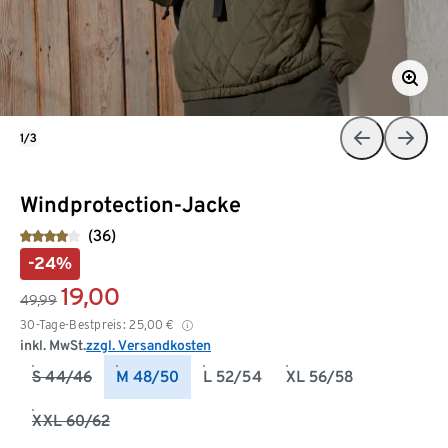
1/3
Windprotection-Jacke
(36)
-24%
19,00
49,99
30-Tage-Bestpreis:
25,00
€
inkl. MwSt.
zzgl. Versandkosten
S 44/46
M 48/50
L 52/54
XL 56/58
XXL 60/62